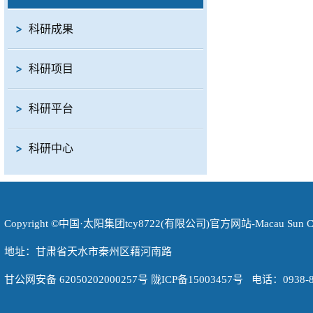
科研成果
科研项目
科研平台
科研中心
Copyright ©中国·太阳集团tcy8722(有限公司)官方网站-Macau Sun 
地址：甘肃省天水市秦州区藉河南路
甘公网安备 62050202000257号
陇ICP备15003457号
电话：0938-8