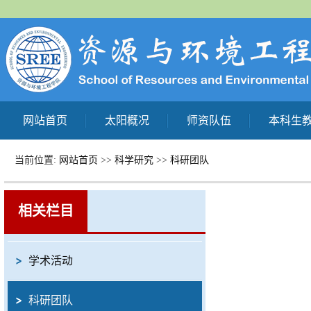
网站首页
太阳概况
师资队伍
本科生
当前位置:
网站首页
>>
科学研究
>>
科研团队
相关栏目
学术活动
科研团队