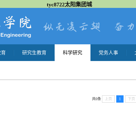
tyc8722太阳集团城
教育
研究生教育
科学研究
党务人事
共0条
上页
1
下页